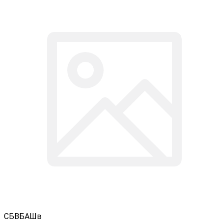
СБВБАШв