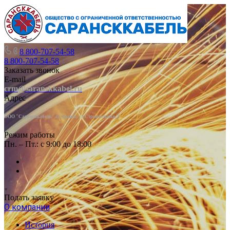
8 800-707-54-58
8 800-707-54-58
Заказать звонок
E-mail
crm@saranskkabel.ru
Адрес
ООО "Сарансккабель" г.Саранск, ул.Строител
ьная, 3
Режим работы
Пн. – Пт.: с 9:00 до 18:00
Подать заявку
О компании
История