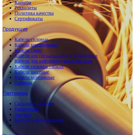
Карьера
Реквизиты
Политика качества
Сертификаты
Продукция
Кабели силовые
Кабели контрольные
Кабели связи
Кабели для сигнализации и блокировки
Кабели для нефтепогружных насосов
Кабели силовые гибкие
Кабели шахтные
Кабели монтажные
Провода
Партнерам
Складское наличие
Распродажа
Закупки
Каталог для скачивания