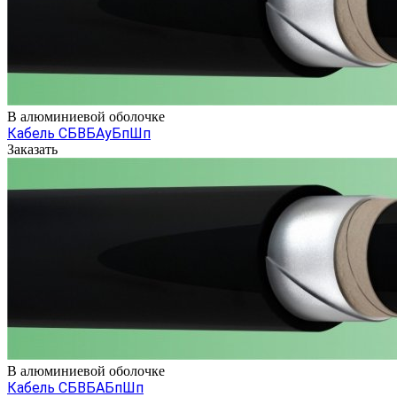
В алюминиевой оболочке
Кабель СБВБАуБпШп
Заказать
В алюминиевой оболочке
Кабель СБВБАБпШп